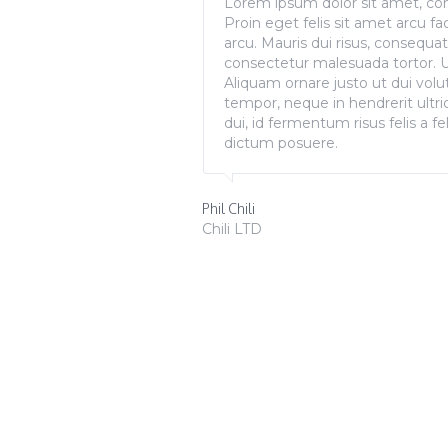
Lorem ipsum dolor sit amet, cons
Proin eget felis sit amet arcu fac
arcu. Mauris dui risus, consequat
consectetur malesuada tortor. Ut
Aliquam ornare justo ut dui volu
tempor, neque in hendrerit ultr
dui, id fermentum risus felis a f
dictum posuere.
Phil Chili
Chili LTD
QUOTES. GRID MODE.