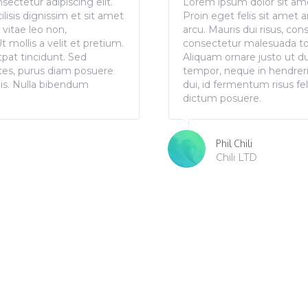
ectetur adipiscing elit.
Lorem ipsum dolor sit amet, cons
Lorem ipsum dolor sit amet
ilisis dignissim et sit amet
Proin eget felis sit amet arcu fac
Proin eget felis sit amet a
 vitae leo non,
arcu. Mauris dui risus, consequat
arcu. Mauris dui risus, con
 mollis a velit et pretium.
consectetur malesuada tortor. Ut
consectetur malesuada tort
tpat tincidunt. Sed
Aliquam ornare justo ut dui volu
Aliquam ornare justo ut du
ices, purus diam posuere
tempor, neque in hendrerit ultr
tempor, neque in hendreri
elis. Nulla bibendum
dui, id fermentum risus felis a f
dui, id fermentum risus fel
dictum posuere.
dictum posuere.
Phil Chili
Jordan Michael
Chili LTD
Space Jam Co.