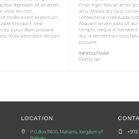
acilisis dignissim et sit amet
Proin eget felis sit amet arc
t vitae leo non,
arcu. Mauris dui risus, conse
t mollis a velit et pretium.
consectetur malesuada tortor
utpat tincidunt. Sed
Aliquam ornare justo ut dui 
rices, purus diam posuere
tempor, neque in hendrerit 
 felis. Nulla bibendum dictum
dui, id fermentum risus feli
posuere.
Vanessa Fouler
Pretty girl
LOCATION
CONTA
P.O.Box:11400, Manama, Kingdom of
+973
Bahrain