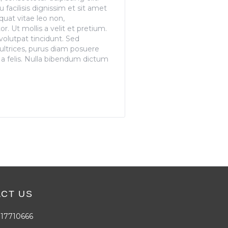
u facilisis dignissim et sit amet
quat vitae leo non,
. Ut mollis a velit et pretium.
volutpat tincidunt. Sed
ultrices, purus diam posuere
s a felis. Nulla bibendum dictum
CT US
 17710666