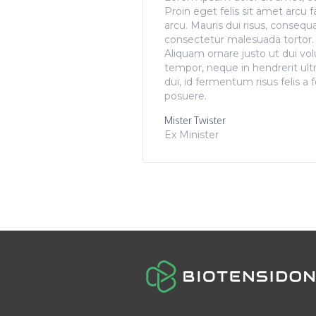
Proin eget felis sit amet arcu f
arcu. Mauris dui risus, consequa
consectetur malesuada tortor. U
Aliquam ornare justo ut dui vol
tempor, neque in hendrerit ult
dui, id fermentum risus felis a
posuere.
Mister Twister
Ex Minister