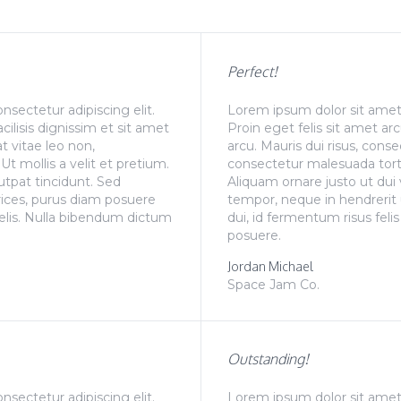
Perfect!
sectetur adipiscing elit.
Lorem ipsum dolor sit amet, 
acilisis dignissim et sit amet
Proin eget felis sit amet arc
t vitae leo non,
arcu. Mauris dui risus, conse
t mollis a velit et pretium.
consectetur malesuada tortor
utpat tincidunt. Sed
Aliquam ornare justo ut dui 
rices, purus diam posuere
tempor, neque in hendrerit 
 felis. Nulla bibendum dictum
dui, id fermentum risus feli
posuere.
Jordan Michael
Space Jam Co.
Outstanding!
sectetur adipiscing elit.
Lorem ipsum dolor sit amet, 