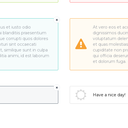
us et iusto odio
At vero eos et ac
 blanditiis praesentium
dignissimos ducim
ue corrupti quos dolores
voluptatum deleni
turi sint occaecati
et quas molestias
, similique sunt in culpa
cupiditate non pro
litia animi, id est laborum
qui officia deseru
et dolorum fuga.
Have a nice day!