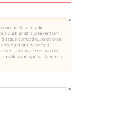
cusamus et iusto odio
us qui blanditiis praesentium
ti atque corrupti quos dolores
 excepturi sint occaecati
vident, similique sunt in culpa
nt mollitia animi, id est laborum