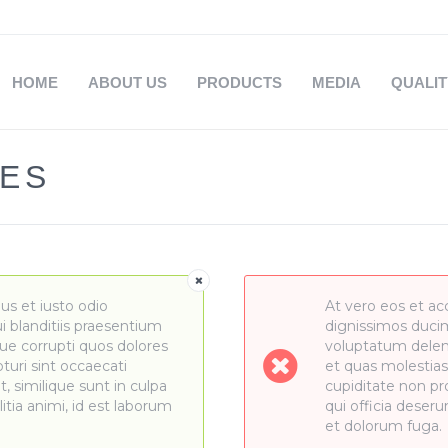
HOME
ABOUT US
PRODUCTS
MEDIA
QUALI
XES
us et iusto odio
At vero eos et ac
 blanditiis praesentium
dignissimos ducim
ue corrupti quos dolores
voluptatum deleni
turi sint occaecati
et quas molestias
, similique sunt in culpa
cupiditate non pro
litia animi, id est laborum
qui officia deseru
et dolorum fuga.