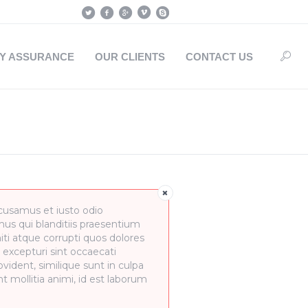
TY ASSURANCE
OUR CLIENTS
CONTACT US
cusamus et iusto odio
us qui blanditiis praesentium
ti atque corrupti quos dolores
 excepturi sint occaecati
vident, similique sunt in culpa
nt mollitia animi, id est laborum